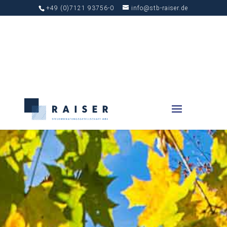
+49 (0)7121 93756-0
info@stb-raiser.de